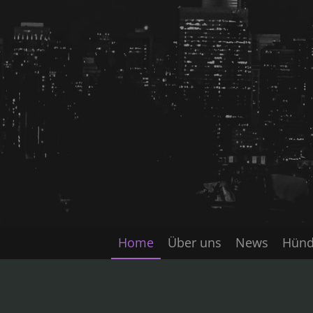
Zum
Hauptinhalt
springen
Home
Über uns
News
Hünd