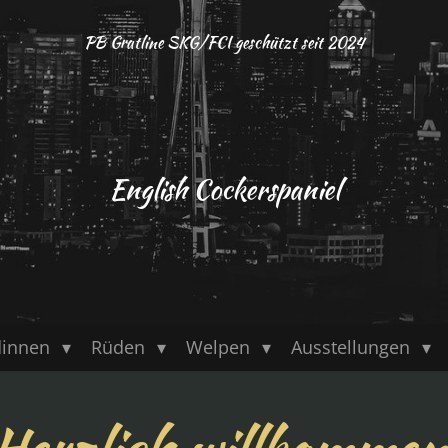
PB Gratline SKG/FCI geschützt seit 2024
English Cockerspaniel
innen
Rüden
Welpen
Ausstellungen
Herzlich willkomme